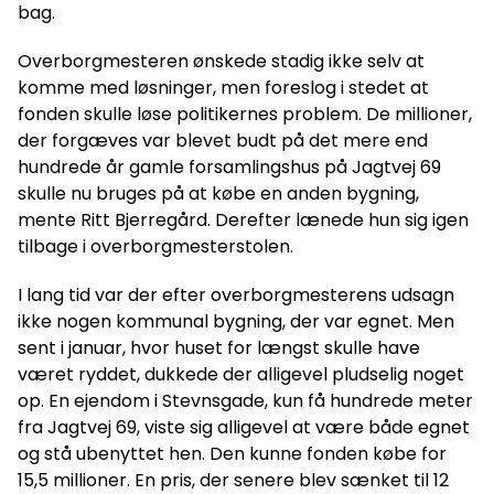
bag.
Overborgmesteren ønskede stadig ikke selv at
komme med løsninger, men foreslog i stedet at
fonden skulle løse politikernes problem. De millioner,
der forgæves var blevet budt på det mere end
hundrede år gamle forsamlingshus på Jagtvej 69
skulle nu bruges på at købe en anden bygning,
mente Ritt Bjerregård. Derefter lænede hun sig igen
tilbage i overborgmesterstolen.
I lang tid var der efter overborgmesterens udsagn
ikke nogen kommunal bygning, der var egnet. Men
sent i januar, hvor huset for længst skulle have
været ryddet, dukkede der alligevel pludselig noget
op. En ejendom i Stevnsgade, kun få hundrede meter
fra Jagtvej 69, viste sig alligevel at være både egnet
og stå ubenyttet hen. Den kunne fonden købe for
15,5 millioner. En pris, der senere blev sænket til 12