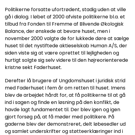
Politikerne forsatte ufortrødent, stadig uden at ville
gå i dialog. I løbet af 2000 afviste politikerne bl.a. et
tilbud fra Fonden til Fremme af Blivende Økologisk
Balance, der ønskede at bevare huset, men i
november 2000 valgte de for lukkede døre at sælge
huset til det nystiftede aktieselskab Human A/S, der
siden viste sig at være oprettet til lejligheden og
hurtigt solgte sig selv videre til den højreorienterede
kristne sekt Faderhuset.
Derefter lå brugere af Ungdomshuset i juridisk strid
med Faderhuset i fem år om retten til huset. Imens
blev de arbejdet hårdt for, at få politikerne til at gå
ind i sagen og finde en løsning på den konflikt, de
havde lagt fundamentet til. Der blev igen og igen
gjort forsøg på, at få møder med politikere. På
gaderne blev der demonstreret, delt løbesedler ud
og samlet underskrifter og støtteerklæringer ind i