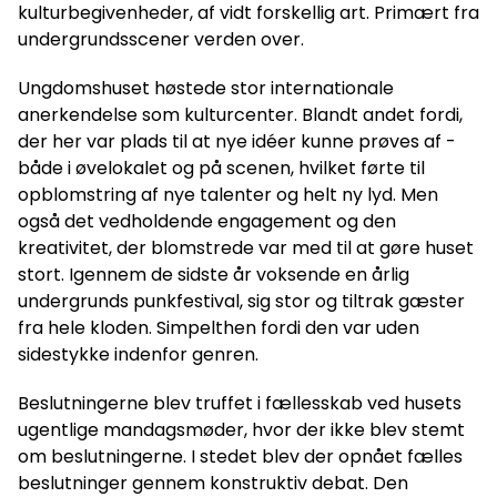
kulturbegivenheder, af vidt forskellig art. Primært fra
undergrundsscener verden over.
Ungdomshuset høstede stor internationale
anerkendelse som kulturcenter. Blandt andet fordi,
der her var plads til at nye idéer kunne prøves af -
både i øvelokalet og på scenen, hvilket førte til
opblomstring af nye talenter og helt ny lyd. Men
også det vedholdende engagement og den
kreativitet, der blomstrede var med til at gøre huset
stort. Igennem de sidste år voksende en årlig
undergrunds punkfestival, sig stor og tiltrak gæster
fra hele kloden. Simpelthen fordi den var uden
sidestykke indenfor genren.
Beslutningerne blev truffet i fællesskab ved husets
ugentlige mandagsmøder, hvor der ikke blev stemt
om beslutningerne. I stedet blev der opnået fælles
beslutninger gennem konstruktiv debat. Den