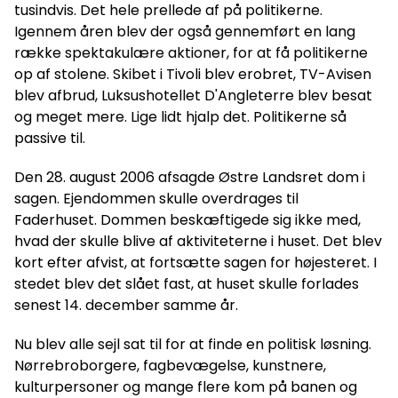
tusindvis. Det hele prellede af på politikerne.
Igennem åren blev der også gennemført en lang
række spektakulære aktioner, for at få politikerne
op af stolene. Skibet i Tivoli blev erobret, TV-Avisen
blev afbrud, Luksushotellet D'Angleterre blev besat
og meget mere. Lige lidt hjalp det. Politikerne så
passive til.
Den 28. august 2006 afsagde Østre Landsret dom i
sagen. Ejendommen skulle overdrages til
Faderhuset. Dommen beskæftigede sig ikke med,
hvad der skulle blive af aktiviteterne i huset. Det blev
kort efter afvist, at fortsætte sagen for højesteret. I
stedet blev det slået fast, at huset skulle forlades
senest 14. december samme år.
Nu blev alle sejl sat til for at finde en politisk løsning.
Nørrebroborgere, fagbevægelse, kunstnere,
kulturpersoner og mange flere kom på banen og