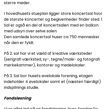
større møder.
I hovedhusets stueplan ligger store koncertsal hvor
de største koncerter og begivenheder finder sted. 1.
Sal er også en del af koncertsalen med en balkon
med udsyn over selve salen.
Den samlede koncertsal huser ca 750 mennesker
når den er fyldt.
På 2. sal har vi et væld af kreative værksteder
(serigrafi værksted, sy-, tegne/male- og fotografi
mørkekammer), kontorer og mødelokaler.
På 3. Sal bor husets øvelokale forening, etagen
indeholder 4 øvelokaler samt et (næsten færdigt)
indspilnings studie.
Fondsløsning
Vi er gået ind på en fondsløsning, hvor
Fonden
De