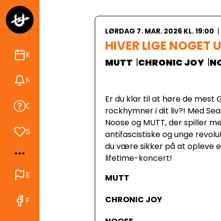
LØRDAG 7. MAR. 2026 KL. 19:00
|
HIVER LIGE NOGET 
Kalender
|
|
MUTT
CHRONIC JOY
N
Nyheder
Er du klar til at høre de mest
Om Ungdomshuset
rockhymner i dit liv?! Med Se
Noose og MUTT, der spiller m
Støt
antifascistiske og unge revol
du være sikker på at opleve e
lifetime-koncert!
English
MUTT
CHRONIC JOY
Find os på Facebook