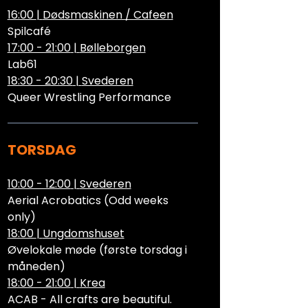
16:00
|
Dødsmaskinen / Cafeen
Spilcafé
17:00 - 21:00
|
Bølleborgen
Lab61
18:30 - 20:30
|
Svederen
Queer Wrestling Performance
TORSDAG
10:00 - 12:00
|
Svederen
Aerial Acrobatics (Odd weeks
only)
18:00
|
Ungdomshuset
Øvelokale møde (første torsdag i
måneden)
18:00 - 21:00
|
Krea
ACAB - All crafts are beautiful.