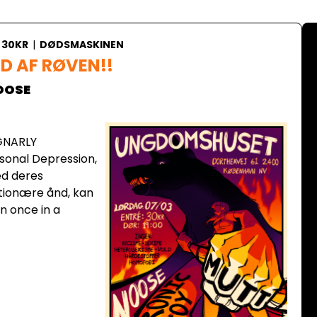
30KR
|
DØDSMASKINEN
UD AF RØVEN!!
OOSE
 GNARLY
asonal Depression,
ed deres
utionære ånd, kan
n once in a