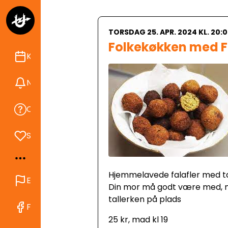
TORSDAG 25. APR. 2024 KL. 20:
Folkekøkken med F
Kalender
Nyheder
Om Ungdomshuset
Støt
Hjemmelavede falafler med ta
English
Din mor må godt være med, me
tallerken på plads
Find os på Facebook
25 kr, mad kl 19