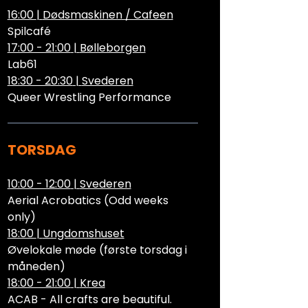
16:00
|
Dødsmaskinen / Cafeen
Spilcafé
17:00 - 21:00
|
Bølleborgen
Lab61
18:30 - 20:30
|
Svederen
Queer Wrestling Performance
TORSDAG
10:00 - 12:00
|
Svederen
Aerial Acrobatics (Odd weeks
only)
18:00
|
Ungdomshuset
Øvelokale møde (første torsdag i
måneden)
18:00 - 21:00
|
Krea
ACAB - All crafts are beautiful.