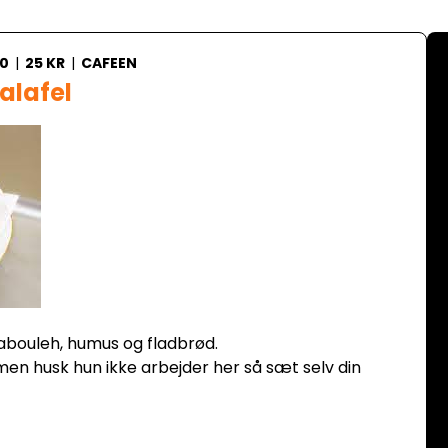
00
|
25 KR
|
CAFEEN
alafel
bouleh, humus og fladbrød.
n husk hun ikke arbejder her så sæt selv din