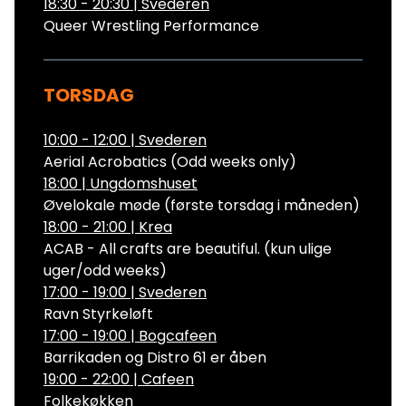
18:30 - 20:30
|
Svederen
Queer Wrestling Performance
TORSDAG
10:00 - 12:00
|
Svederen
Aerial Acrobatics (Odd weeks only)
18:00
|
Ungdomshuset
Øvelokale møde (første torsdag i måneden)
18:00 - 21:00
|
Krea
ACAB - All crafts are beautiful. (kun ulige
uger/odd weeks)
17:00 - 19:00
|
Svederen
Ravn Styrkeløft
17:00 - 19:00
|
Bogcafeen
Barrikaden og Distro 61 er åben
19:00 - 22:00
|
Cafeen
Folkekøkken