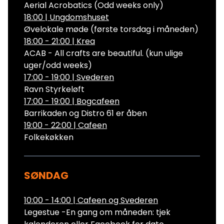
Aerial Acrobatics (Odd weeks only)
18:00
|
Ungdomshuset
Øvelokale møde (første torsdag i måneden)
18:00 - 21:00
|
Krea
ACAB - All crafts are beautiful. (kun ulige
uger/odd weeks)
17:00 - 19:00
|
Svederen
Ravn Styrkeløft
17:00 - 19:00
|
Bogcafeen
Barrikaden og Distro 61 er åben
19:00 - 22:00
|
Cafeen
Folkekøkken
SØNDAG
10:00 - 14:00
|
Cafeen og Svederen
Legestue -En gang om måneden: tjek