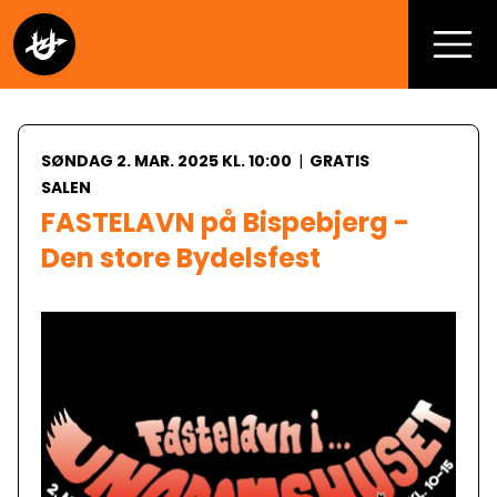
SØNDAG 2. MAR. 2025 KL. 10:00
|
GRATIS
SALEN
FASTELAVN på Bispebjerg - 
Den store Bydelsfest