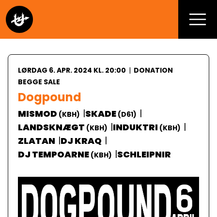
LØRDAG 6. APR. 2024 KL. 20:00
|
DONATION
BEGGE SALE
Dogpound
|
|
MISMOD
SKADE
(
KBH
)
(
D61
)
|
|
LANDSKNÆGT
INDUKTRI
(
KBH
)
(
KBH
)
|
|
ZLATAN
DJ KRAQ
|
DJ TEMPOARNE
SCHLEIPNIR
(
KBH
)