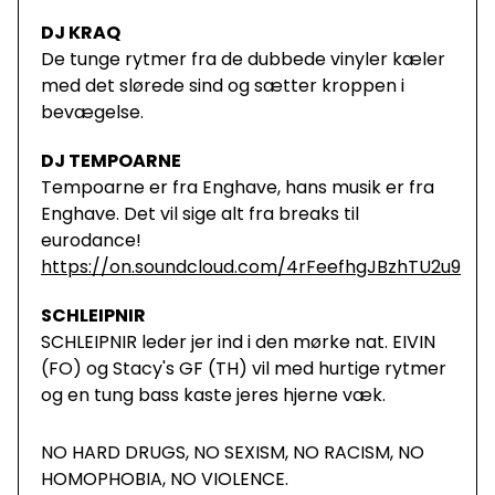
DJ KRAQ
De tunge rytmer fra de dubbede vinyler kæler
med det slørede sind og sætter kroppen i
bevægelse.
DJ TEMPOARNE
Tempoarne er fra Enghave, hans musik er fra
Enghave. Det vil sige alt fra breaks til
eurodance!
https://on.soundcloud.com/4rFeefhgJBzhTU2u9
SCHLEIPNIR
SCHLEIPNIR leder jer ind i den mørke nat. EIVIN
(FO) og Stacy's GF (TH) vil med hurtige rytmer
og en tung bass kaste jeres hjerne væk.
NO HARD DRUGS, NO SEXISM, NO RACISM, NO
HOMOPHOBIA, NO VIOLENCE.