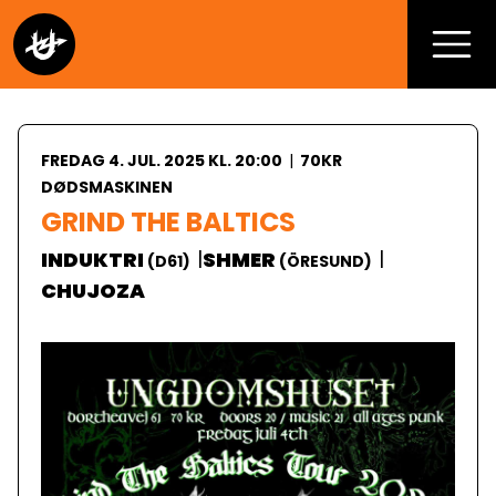
FREDAG 4. JUL. 2025 KL. 20:00
|
70KR
DØDSMASKINEN
GRIND THE BALTICS
|
|
INDUKTRI
SHMER
(
D61
)
(
ÖRESUND
)
CHUJOZA