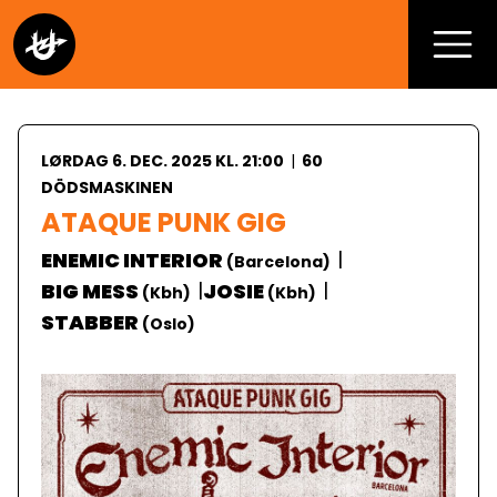
LØRDAG 6. DEC. 2025 KL. 21:00
|
60
DÖDSMASKINEN
ATAQUE PUNK GIG
|
ENEMIC INTERIOR
(
Barcelona
)
|
|
BIG MESS
JOSIE
(
Kbh
)
(
Kbh
)
STABBER
(
Oslo
)