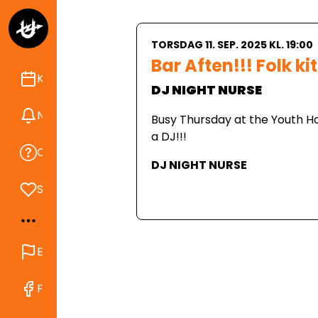
TORSDAG 11. SEP. 2025 KL. 19:00
Bar Aften!!! Folk ki
Kalender
DJ NIGHT NURSE
Nyheder
Busy Thursday at the Youth Ho
a DJ!!!
Om Ungdomshuset
DJ NIGHT NURSE
Støt
English
Find os på Facebook