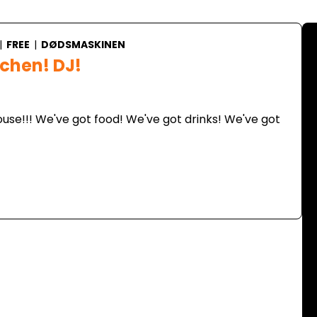
|
FREE
|
DØDSMASKINEN
tchen! DJ!
use!!! We've got food! We've got drinks! We've got