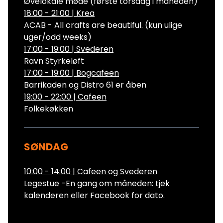
Øvelokale møde (første torsdag i måneden)
18:00 - 21:00
|
Krea
ACAB - All crafts are beautiful. (kun ulige
uger/odd weeks)
17:00 - 19:00
|
Svederen
Ravn Styrkeløft
17:00 - 19:00
|
Bogcafeen
Barrikaden og Distro 61 er åben
19:00 - 22:00
|
Cafeen
Folkekøkken
SØNDAG
10:00 - 14:00
|
Cafeen og Svederen
Legestue -En gang om måneden: tjek
kalenderen eller Facebook for dato.