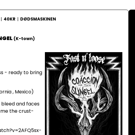
|
40KR
|
DØDSMASKINEN
NGEL
(
K-town
)
ss - ready to bring
ornia , Mexico)
 bleed and faces
ome the crust-
atch?v=2AFQ5sx-