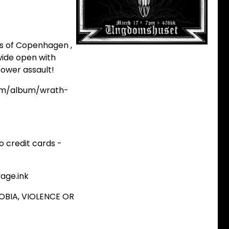
ts of Copenhagen ,
 wide open with
ower assault!
om/album/wrath-
o credit cards -
vage.ink
OBIA, VIOLENCE OR