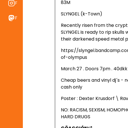
83M
Find os på Instragram
SLYNGEL (k-Town)
Find os på Mastodon
Recently risen from the cryp
SLYNGEL is ready to rip skulls
their darkened speed metal p
https://slyngel.bandcamp.c
of-olympus
March 27 . Doors 7pm . 40dkk
Cheap beers and vinyl dj´s - n
cash only
Poster : Dexter Krusdorf \ Ra
NO: RACISM, SEXISM, HOMOPH
HARD DRUGS