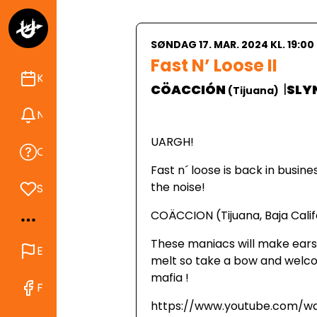
SØNDAG 17. MAR. 2024 KL. 19:00
Fast N’ Loose II
Kalender
|
CÖACCIÓN
SLY
(
Tijuana
)
Nyheder
UARGH!
Om Ungdomshuset
Fast n´ loose is back in busine
the noise!
Støt
COÄCCION (Tijuana, Baja Calif
These maniacs will make ears
English
melt so take a bow and welc
mafia !
Find os på Facebook
https://www.youtube.com/w