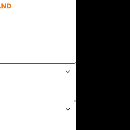
AND

0
0