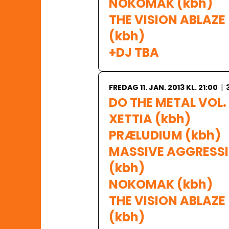
NOKOMAK (kbh)

THE VISION ABLAZE 
(kbh)

+DJ TBA
FREDAG 11. JAN. 2013 KL. 21:00
|
DO THE METAL VOL. 
XETTIA (kbh)

PRÆLUDIUM (kbh)

MASSIVE AGGRESSI
(kbh)

NOKOMAK (kbh)

THE VISION ABLAZE 
(kbh)
