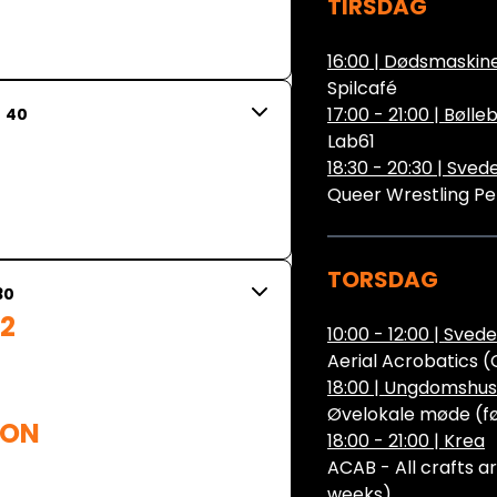
TIRSDAG
16:00
|
Dødsmaskine
Spilcafé
17:00 - 21:00
|
Bølle
40
Lab61
18:30 - 20:30
|
Sved
Queer Wrestling P
TORSDAG
30
2

10:00 - 12:00
|
Svede
Aerial Acrobatics 
18:00
|
Ungdomshus
Øvelokale møde (f
ON 
18:00 - 21:00
|
Krea
ACAB - All crafts ar
weeks)