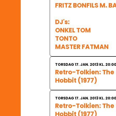
FRITZ BONFILS M. B
DJ's: 

ONKEL TOM

TONTO

MASTER FATMAN
TORSDAG 17. JAN. 2013 KL. 20:0
Retro-Tolkien: The 
Hobbit (1977)
TORSDAG 17. JAN. 2013 KL. 20:0
Retro-Tolkien: The 
Hobbit (1977)