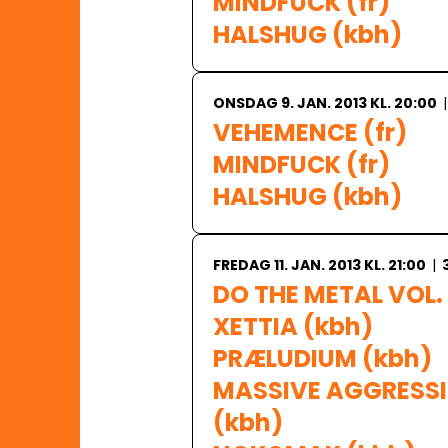
MINDFUCK (fr)

HALSHUG (kbh)
ONSDAG 9. JAN. 2013 KL. 20:00
|
VEHEMENCE (fr)

MINDFUCK (fr)

HALSHUG (kbh)
FREDAG 11. JAN. 2013 KL. 21:00
|
DO THE METAL VOL. 
XETTIA (kbh)

PRÆLUDIUM (kbh)

MASSIVE AGGRESSI
(kbh)
