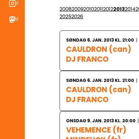
Find os på Instragram
2008
2009
2010
2011
2012
2013
2014
2
2025
2026
Find os på Mastodon
SØNDAG 6. JAN. 2013 KL. 21:00
|
CAULDRON (can)

DJ FRANCO
SØNDAG 6. JAN. 2013 KL. 21:00
|
CAULDRON (can)

DJ FRANCO
ONSDAG 9. JAN. 2013 KL. 20:00
|
VEHEMENCE (fr)
