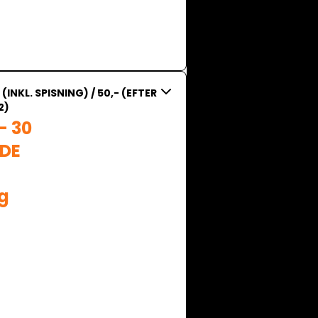
- (INKL. SPISNING) / 50,- (EFTER
2)
 30 
E 
g 