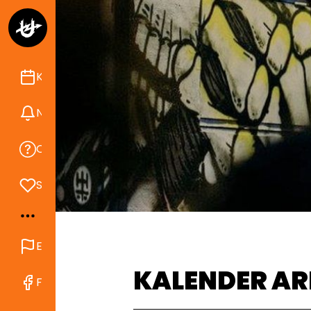
Kalender
Nyheder
Om Ungdomshuset
Støt
English
KALENDER AR
Find os på Facebook