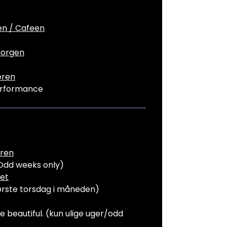
n / Cafeen
borgen
eren
erformance
ren
(Odd weeks only)
et
ørste torsdag i måneden)
e beautiful. (kun ulige uger/odd