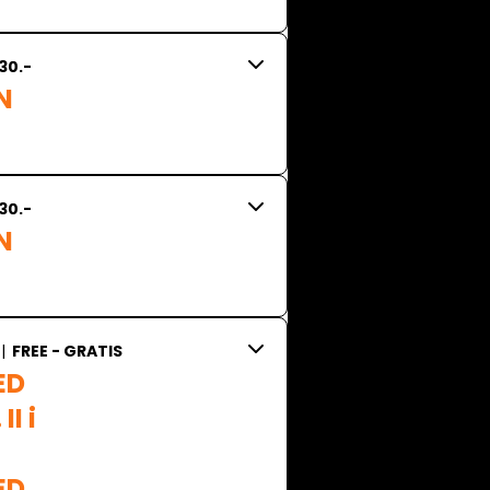
30.-
 
30.-
 
|
FREE - GRATIS
D

 i 
ED