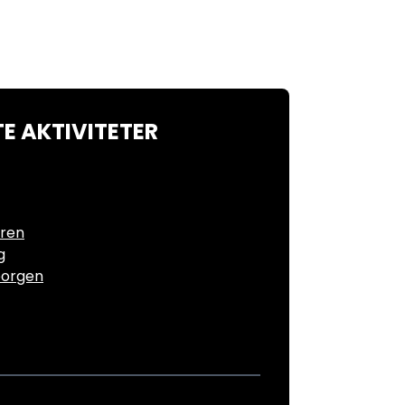
E AKTIVITETER
ren
g
borgen