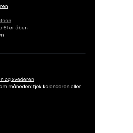
ren
feen
o 61 er åben
en
n og Svederen
om måneden: tjek kalenderen eller