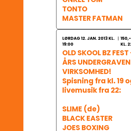
TONTO

MASTER FATMAN
LØRDAG 12. JAN. 2013 KL.
|
150,
19:00
KL. 2
OLD SKOOL BZ FEST -
ÅRS UNDERGRAVEND
VIRKSOMHED!

Spisning fra kl. 19 o
livemusik fra 22:

SLIME (de)

BLACK EASTER

JOES BOXING 
