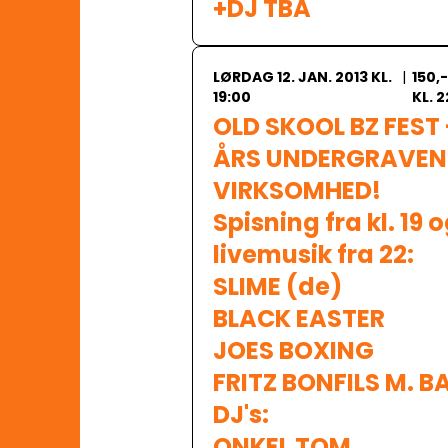
+DJ TBA
LØRDAG 12. JAN. 2013 KL.
|
150,
19:00
KL. 2
OLD SKOOL BZ FEST -
ÅRS UNDERGRAVEND
VIRKSOMHED!

Spisning fra kl. 19 o
livemusik fra 22:

SLIME (de)

BLACK EASTER

JOES BOXING

FRITZ BONFILS M. B
DJ's:

ONKEL TOM
