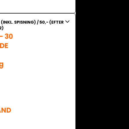
- (INKL. SPISNING) / 50,- (EFTER
2)
 30 
E 
g 
AND
